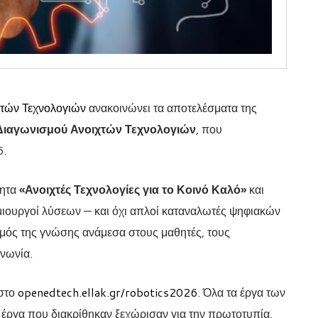
τών Τεχνολογιών
ανακοινώνει τα αποτελέσματα της
Διαγωνισμού Ανοιχτών Τεχνολογιών
, που
6.
τητα
«Ανοιχτές Τεχνολογίες για το Κοινό Καλό»
και
ημιουργοί λύσεων — και όχι απλοί καταναλωτές ψηφιακών
σμός της γνώσης ανάμεσα στους μαθητές, τους
ινωνία.
 στο
openedtech.ellak.gr/robotics2026
. Όλα τα έργα των
έργα που διακρίθηκαν ξεχώρισαν για την πρωτοτυπία,