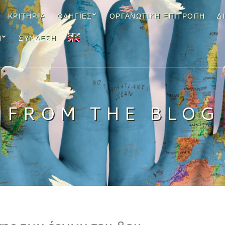
ΚΡΙΤΉΡΙΑ
ΟΔΗΓΊΕΣ
ΟΡΓΑΝΩΤΙΚΉ ΕΠΙΤΡΟΠΉ
Δ
EN
Ν
ΣΎΝΔΕΣΗ
FROM THE BLOG