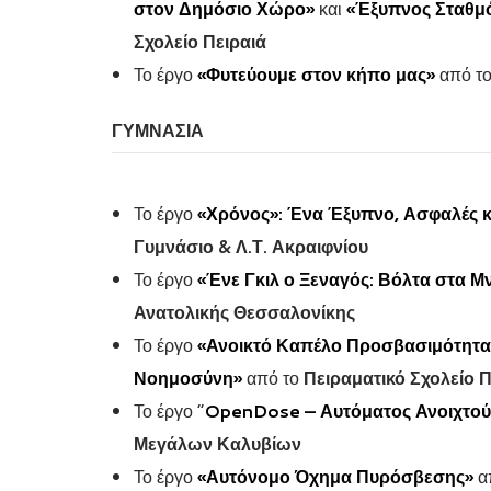
στον Δημόσιο Χώρο»
και
«Έξυπνος Σταθμ
Σχολείο Πειραιά
Το έργο
«Φυτεύουμε στον κήπο μας»
από τ
ΓΥΜΝΑΣΙΑ
Το έργο
«Χρόνος»: Ένα Έξυπνο, Ασφαλές κα
Γυμνάσιο & Λ.Τ. Ακραιφνίου
Το έργο
«Ένε Γκιλ ο Ξεναγός: Βόλτα στα Μ
Ανατολικής Θεσσαλονίκης
Το έργο
«Ανοικτό Καπέλο Προσβασιμότητας
Νοημοσύνη»
από το
Πειραματικό Σχολείο 
Το έργο “
OpenDose – Αυτόματος Ανοιχτού
Μεγάλων Καλυβίων
Το έργο
«Αυτόνομο Όχημα Πυρόσβεσης»
α