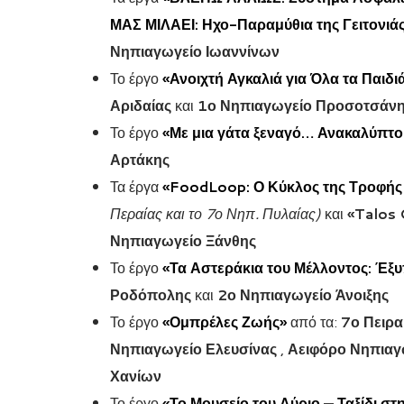
ΜΑΣ ΜΙΛΑΕΙ: Ηχο-Παραμύθια της Γειτονιάς
Νηπιαγωγείο Ιωαννίνων
Το έργο
«Ανοιχτή Αγκαλιά για Όλα τα Παιδι
Αριδαίας
και
1ο Νηπιαγωγείο Προσοτσάν
Το έργο
«Με μια γάτα ξεναγό… Ανακαλύπτο
Αρτάκης
Τα έργα
«FoodLoop: Ο Κύκλος της Τροφής 
Περαίας και το 7ο Νηπ. Πυλαίας)
και
«Talos 
Νηπιαγωγείο Ξάνθης
Το έργο
«Τα Αστεράκια του Μέλλοντος: Έξ
Ροδόπολης
και
2ο Νηπιαγωγείο Άνοιξης
Το έργο
«Ομπρέλες Ζωής»
από τα:
7ο Πειρα
Νηπιαγωγείο Ελευσίνας
,
Αειφόρο Νηπιαγ
Χανίων
Το έργο
«Το Μουσείο του Αύριο — Ταξίδι σ