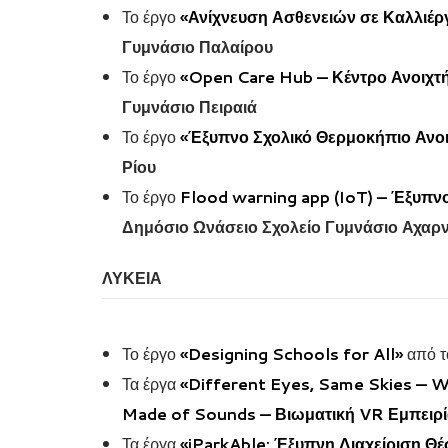
Το έργο
«Ανίχνευση Ασθενειών σε Καλλιέρ
Γυμνάσιο Παλαίρου
Το έργο
«Open Care Hub — Κέντρο Ανοιχτή
Γυμνάσιο Πειραιά
Το έργο
«Έξυπνο Σχολικό Θερμοκήπιο Ανοι
Ρίου
Το έργο
Flood warning app (IoT) – Έξυπ
Δημόσιο Ωνάσειο Σχολείο Γυμνάσιο Αχαρ
ΛΥΚΕΙΑ
Το έργο
«Designing Schools for All»
από 
Τα έργα
«Different Eyes, Same Skies — 
Made of Sounds — Βιωματική VR Εμπειρ
Τα έργα
«iParkAble: Έξυπνη Διαχείριση Θ