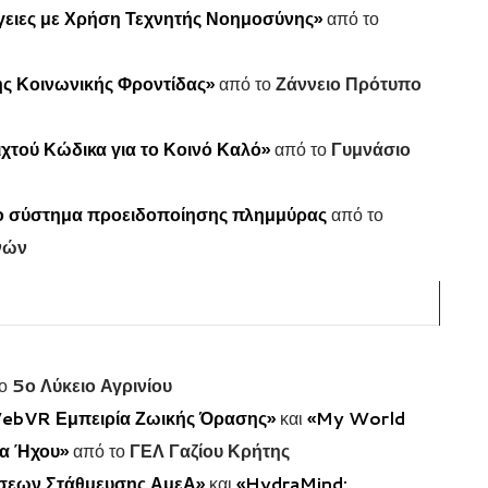
γειες με Χρήση Τεχνητής Νοημοσύνης»
από το
ς Κοινωνικής Φροντίδας»
από το
Ζάννειο Πρότυπο
χτού Κώδικα για το Κοινό Καλό»
από το
Γυμνάσιο
νο σύστημα προειδοποίησης πλημμύρας
από το
νών
το
5ο Λύκειο Αγρινίου
WebVR Εμπειρία Ζωικής Όρασης»
και
«My World
ία Ήχου»
από το
ΓΕΛ Γαζίου Κρήτης
έσεων Στάθμευσης ΑμεΑ»
και
«HydraMind: