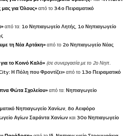
 μας για Όλους»
από το
34ο Πειραματικό
ά»
από τα:
1ο Νηπιαγωγείο Λητής
,
1ο Νηπιαγωγείο
ης
υμε τη Νέα Αρτάκη»
από το
2ο Νηπιαγωγείο Νέας
για το Κοινό Καλό»
(σε συνεργασία με το 2ο Νηπ.
City: Η Πόλη που Φροντίζει»
από το
13ο Πειραματικό
υπνα Φώτα Σχολείου»
από τα:
Νηπιαγωγείο
ματικό Νηπιαγωγείο Χανίων
,
8ο Αειφόρο
ωγείο Αγίων Σαράντα Χανίων
και
30ο Νηπιαγωγείο
την Παράδοση»
από το
Ιδ. Νηπιαγωγείο Στρουμφάκια