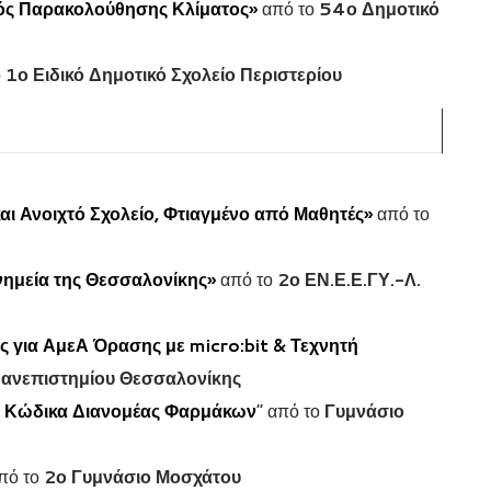
ός Παρακολούθησης Κλίματος»
από το
54ο Δημοτικό
ο
1ο Ειδικό Δημοτικό Σχολείο Περιστερίου
ι Ανοιχτό Σχολείο, Φτιαγμένο από Μαθητές»
από το
νημεία της Θεσσαλονίκης»
από το
2ο ΕΝ.Ε.Ε.ΓΥ.-Λ.
 για ΑμεΑ Όρασης με micro:bit & Τεχνητή
Πανεπιστημίου Θεσσαλονίκης
 Κώδικα Διανομέας Φαρμάκων
” από το
Γυμνάσιο
πό το
2ο Γυμνάσιο Μοσχάτου