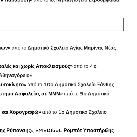
μων»
από το
Δημοτικό Σχολείο Αγίας Μαρίνας Νέας
φαλές και χωρίς Αποκλεισμούς»
από το
4ο
«Αθηναγόρειο»
Αυτοκίνητο»
από το
10ο Δημοτικό Σχολείο Ξάνθης
στημα Ασφαλείας σε ΜΜΜ»
από το
5ο Δημοτικό
ώ και Χορογραφώ»
από το
1ο Δημοτικό Σχολείο
ης Ρύπανσης»
,
«MEDIbot: Ρομπότ Υποστήριξης