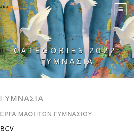
CATEGORIES 2022:
ΓΥΜΝΆΣΙΑ
ΓΥΜΝΆΣΙΑ
ΈΡΓΑ ΜΑΘΗΤΏΝ ΓΥΜΝΑΣΊΟΥ
BCV