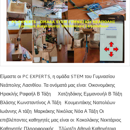
Είμαστε οι PC EXPERTS, η ομάδα STEM του Γυμνασίου
Νεάπολης Λασιθίου. Τα ονόματά μας είναι: Οικονομάκης
Ηρακλής Ραφαήλ Β Τάξη Χατζηδάκης Εμμανουήλ Β Τάξη
Βλάσης Κωνσταντίνος Α Τάξη Κουμεντάκης Ναπολέων
Ιωάννης Α τάξη Μαρκάκης Νικόλας Νόα Α Τάξη Οι
επιβλέποντες καθηγητές μας είναι οι: Κοκολάκης Νεκτάριος
Καθηγητής Πληροφορικής Τζώρτζη Αθηνά Καθηγήτρια