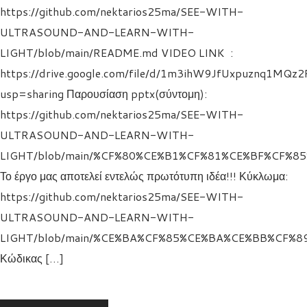
https://github.com/nektarios25ma/SEE-WITH-
ULTRASOUND-AND-LEARN-WITH-
LIGHT/blob/main/README.md VIDEO LINK :
https://drive.google.com/file/d/1m3ihW9JfUxpuznq1MQ
usp=sharing Παρουσίαση pptx(σύντομη):
https://github.com/nektarios25ma/SEE-WITH-
ULTRASOUND-AND-LEARN-WITH-
LIGHT/blob/main/%CF%80%CE%B1%CF%81%CE%BF%CF%8
Το έργο μας αποτελεί εντελώς πρωτότυπη ιδέα!!! Κύκλωμα:
https://github.com/nektarios25ma/SEE-WITH-
ULTRASOUND-AND-LEARN-WITH-
LIGHT/blob/main/%CE%BA%CF%85%CE%BA%CE%BB%CF%8
Κώδικας […]