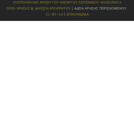
ΥΛΟΠΟΊΗΣΗ ΜΕ ΧΡΉΣΗ ΤΟΥ ΑΝΟΙΚΤΟΎ ΛΟΓΙΣΜΙΚΟΎ
WORDPRESS
ΌΡΟΙ ΧΡΉΣΗΣ
&
ΔΉΛΩΣΗ ΑΠΟΡΡΉΤΟΥ
| ΆΔΕΙΑ ΧΡΉΣΗΣ ΠΕΡΙΕΧΟΜΈΝΟΥ:
CC-BY-SA
|
ΕΠΙΚΟΙΝΩΝΊΑ