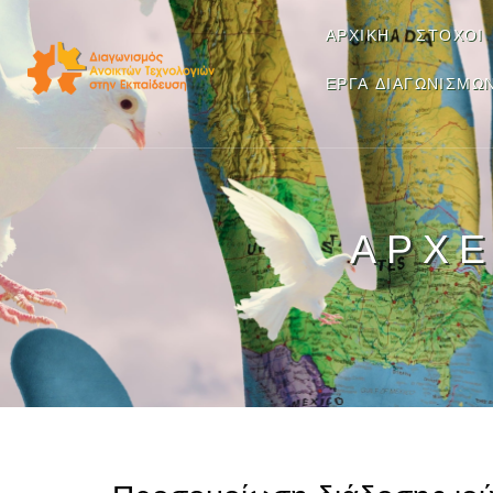
ΑΡΧΙΚΉ
ΣΤΌΧΟΙ
ΈΡΓΑ ΔΙΑΓΩΝΙΣΜΏ
ΑΡΧΕ