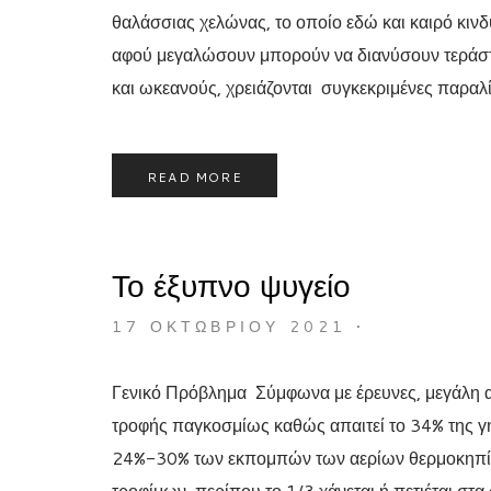
θαλάσσιας χελώνας, το οποίο εδώ και καιρό κινδ
αφού μεγαλώσουν μπορούν να διανύσουν τεράστι
και ωκεανούς, χρειάζονται συγκεκριμένες παραλί
READ MORE
Το έξυπνο ψυγείο
17 ΟΚΤΩΒΡΊΟΥ 2021
•
Γενικό Πρόβλημα Σύμφωνα με έρευνες, μεγάλη α
τροφής παγκοσμίως καθώς απαιτεί το 34% της γη
24%-30% των εκπομπών των αερίων θερμοκηπίο
τροφίμων, περίπου το 1/3 χάνεται ή πετιέται στα