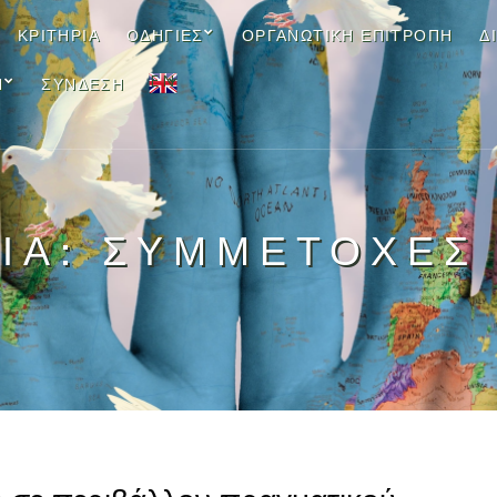
ΚΡΙΤΉΡΙΑ
ΟΔΗΓΊΕΣ
ΟΡΓΑΝΩΤΙΚΉ ΕΠΙΤΡΟΠΉ
Δ
EN
Ν
ΣΎΝΔΕΣΗ
ΊΑ:
ΣΥΜΜΕΤΟΧΈΣ