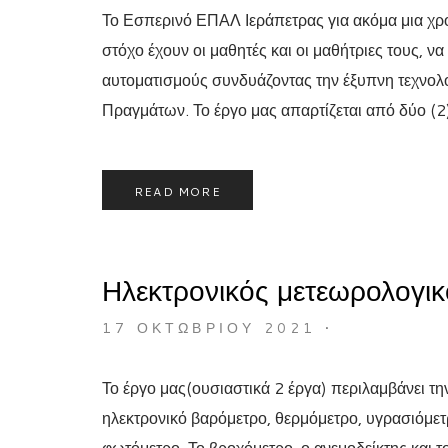
Το Εσπερινό ΕΠΑΛ Ιεράπετρας για ακόμα μια χρο
στόχο έχουν οι μαθητές και οι μαθήτριες τους, να 
αυτοματισμούς συνδυάζοντας την έξυπνη τεχνολογ
Πραγμάτων. Το έργο μας απαρτίζεται από δύο (2
READ MORE
Ηλεκτρονικός μετεωρολογι
17 ΟΚΤΩΒΡΊΟΥ 2021
•
Το έργο μας(ουσιαστικά 2 έργα) περιλαμβάνει τ
ηλεκτρονικό βαρόμετρο, θερμόμετρο, υγρασιόμετρ
φωτόμετρο. Το βροχόμετρο, ο ανεμοδείκτης και 