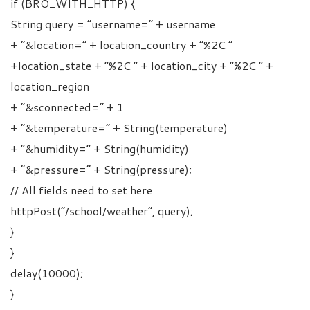
if (BRO_WITH_HTTP) {
String query = “username=” + username
+ “&location=” + location_country + “%2C ”
+location_state + “%2C ” + location_city + “%2C ” +
location_region
+ “&sconnected=” + 1
+ “&temperature=” + String(temperature)
+ “&humidity=” + String(humidity)
+ “&pressure=” + String(pressure);
// All fields need to set here
httpPost(“/school/weather”, query);
}
}
delay(10000);
}