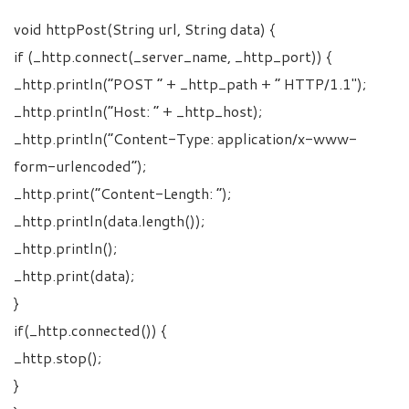
void httpPost(String url, String data) {
if (_http.connect(_server_name, _http_port)) {
_http.println(“POST ” + _http_path + ” HTTP/1.1″);
_http.println(“Host: ” + _http_host);
_http.println(“Content-Type: application/x-www-
form-urlencoded”);
_http.print(“Content-Length: “);
_http.println(data.length());
_http.println();
_http.print(data);
}
if(_http.connected()) {
_http.stop();
}