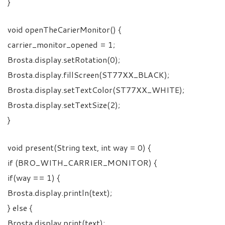
}
void openTheCarierMonitor() {
carrier_monitor_opened = 1;
Brosta.display.setRotation(0);
Brosta.display.fillScreen(ST77XX_BLACK);
Brosta.display.setTextColor(ST77XX_WHITE);
Brosta.display.setTextSize(2);
}
void present(String text, int way = 0) {
if (BRO_WITH_CARRIER_MONITOR) {
if(way == 1) {
Brosta.display.println(text);
} else {
Brosta.display.print(text);