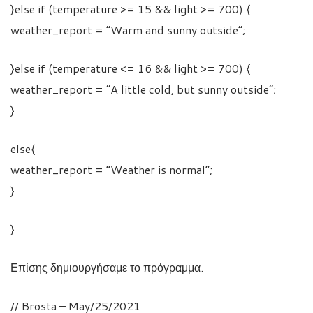
}else if (temperature >= 15 && light >= 700) {
weather_report = “Warm and sunny outside”;
}else if (temperature <= 16 && light >= 700) {
weather_report = “A little cold, but sunny outside”;
}
else{
weather_report = “Weather is normal”;
}
}
Επίσης δημιουργήσαμε το πρόγραμμα.
// Brosta – May/25/2021