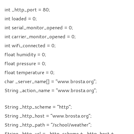
int _http_port = 80;
int loaded = 0;
int serial_monitor_opened = 0;
int carrier_monitor_opened = 0;
int wifi_connected = 0;
float humidity = 0;
float pressure = 0;
float temperature = 0;
char _server_name[] = “www.brosta.org”;
String _action_name = “www.brosta.org”;
String _http_scheme = “http”;
String _http_host = “www.brosta.org”;
String _http_path = “/school/weather”;
String _http_url = _http_scheme + _http_host +