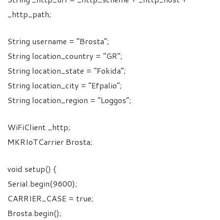
_http_path;
String username = “Brosta”;
String location_country = “GR”;
String location_state = “Fokida”;
String location_city = “Efpalio”;
String location_region = “Loggos”;
WiFiClient _http;
MKRIoTCarrier Brosta;
void setup() {
Serial.begin(9600);
CARRIER_CASE = true;
Brosta.begin();