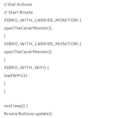
// End Arduino
// Start Brosta
if(BRO_WITH_CARRIER_MONITOR) {
openTheCarierMonitor();
}
if(BRO_WITH_CARRIER_MONITOR) {
openTheCarierMonitor();
}
if(BRO_WITH_WIFI) {
loadWiFi(1);
}
}
void loop() {
Brosta.Buttons.update();