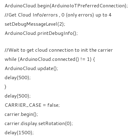
ArduinoCloud.begin(ArduinoIoTPreferredConnection);
//Get Cloud Info/errors , 0 (only errors) up to 4
setDebugMessageLevel(2);
ArduinoCloud.printDebugInfo();
//Wait to get cloud connection to init the carrier
while (ArduinoCloud.connected() != 1) {
ArduinoCloud.update();
delay(500);
}
delay(500);
CARRIER_CASE = false;
carrier.begin();
carrier.display.setRotation(0);
delay(1500);