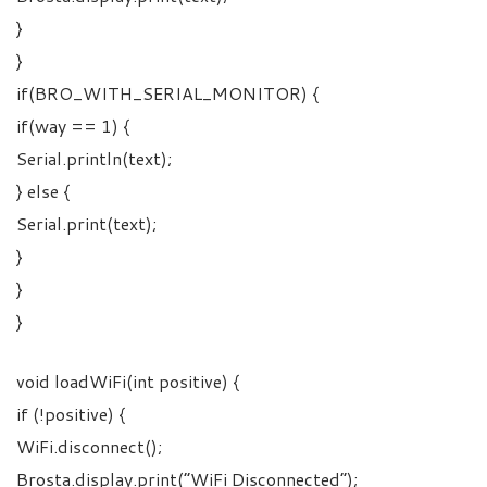
}
}
if(BRO_WITH_SERIAL_MONITOR) {
if(way == 1) {
Serial.println(text);
} else {
Serial.print(text);
}
}
}
void loadWiFi(int positive) {
if (!positive) {
WiFi.disconnect();
Brosta.display.print(“WiFi Disconnected”);