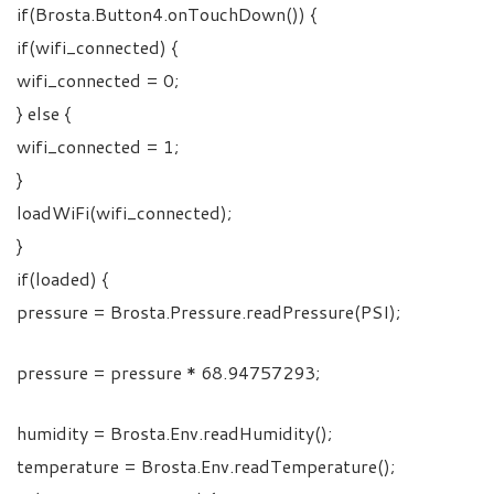
if(Brosta.Button4.onTouchDown()) {
if(wifi_connected) {
wifi_connected = 0;
} else {
wifi_connected = 1;
}
loadWiFi(wifi_connected);
}
if(loaded) {
pressure = Brosta.Pressure.readPressure(PSI);
pressure = pressure * 68.94757293;
humidity = Brosta.Env.readHumidity();
temperature = Brosta.Env.readTemperature();