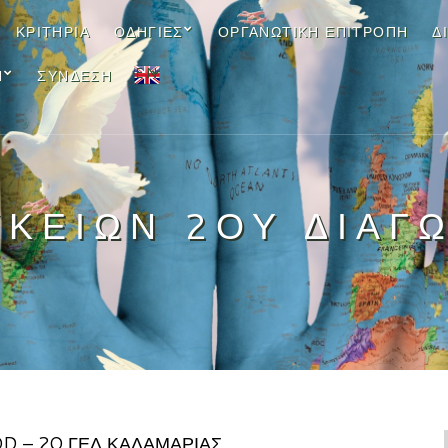
ΚΡΙΤΉΡΙΑ
ΟΔΗΓΊΕΣ
ΟΡΓΑΝΩΤΙΚΉ ΕΠΙΤΡΟΠΉ
Δ
EN
Ν
ΣΎΝΔΕΣΗ
ΥΚΕΊΩΝ 2ΟΥ ΔΙΑΓ
D – 2O ΓΕΛ ΚΑΛΑΜΑΡΙΆΣ