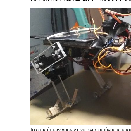
Το ρομπότ των δασών είναι ένας αυτόνομος τετ