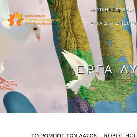
ΑΡΧΙΚΉ
ΣΤΌΧΟΙ
ΈΡΓΑ ΔΙΑΓΩΝΙΣΜΏ
ΈΡΓΑ Λ
ΤΟ ΡΟΜΠΌΤ ΤΩΝ ΔΑΣΏΝ – ROBOT HOO