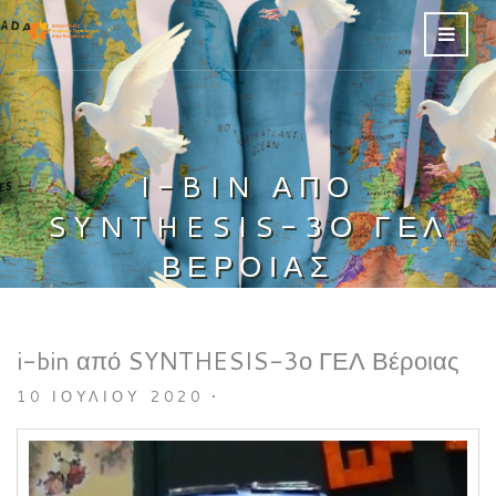
I-BIN ΑΠΌ
SYNTHESIS-3Ο ΓΕΛ
ΒΈΡΟΙΑΣ
i-bin από SYNTHESIS-3ο ΓΕΛ Βέροιας
10 ΙΟΥΛΊΟΥ 2020
•