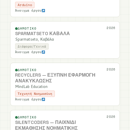
Arduino
Άνοιγμα έργου
2026
ΔΗΜΟΤΙΚΌ
SPARMATSETO ΚΑΒΆΛΑ
Sparmatseto, Καβάλα
Διάφορα/Γενικά
Άνοιγμα έργου
2026
ΔΗΜΟΤΙΚΌ
RECYCLERS — ΈΞΥΠΝΗ ΕΦΑΡΜΟΓΉ
ΑΝΑΚΎΚΛΩΣΗΣ
MindLab Education
Τεχνητή Νοημοσύνη
Άνοιγμα έργου
2026
ΔΗΜΟΤΙΚΌ
SILENTCODERS — ΠΑΙΧΝΊΔΙ
ΕΚΜΆΘΗΣΗΣ ΝΟΗΜΑΤΙΚΉΣ