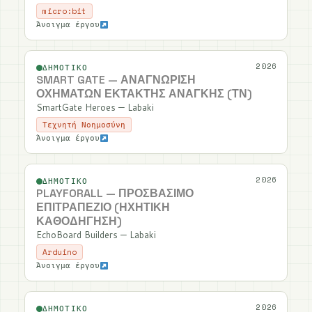
micro:bit
Άνοιγμα έργου
2026
ΔΗΜΟΤΙΚΌ
SMART GATE — ΑΝΑΓΝΏΡΙΣΗ
ΟΧΗΜΆΤΩΝ ΈΚΤΑΚΤΗΣ ΑΝΆΓΚΗΣ (ΤΝ)
SmartGate Heroes — Labaki
Τεχνητή Νοημοσύνη
Άνοιγμα έργου
2026
ΔΗΜΟΤΙΚΌ
PLAYFORALL — ΠΡΟΣΒΆΣΙΜΟ
ΕΠΙΤΡΑΠΈΖΙΟ (ΗΧΗΤΙΚΉ
ΚΑΘΟΔΉΓΗΣΗ)
EchoBoard Builders — Labaki
Arduino
Άνοιγμα έργου
2026
ΔΗΜΟΤΙΚΌ