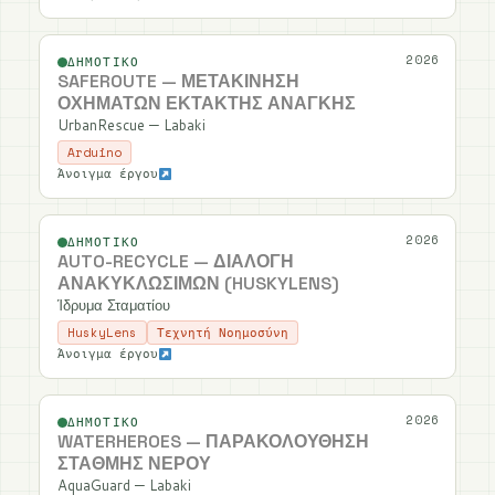
2026
ΔΗΜΟΤΙΚΌ
SAFEROUTE — ΜΕΤΑΚΊΝΗΣΗ
ΟΧΗΜΆΤΩΝ ΈΚΤΑΚΤΗΣ ΑΝΆΓΚΗΣ
UrbanRescue — Labaki
Arduino
Άνοιγμα έργου
2026
ΔΗΜΟΤΙΚΌ
AUTO-RECYCLE — ΔΙΑΛΟΓΉ
ΑΝΑΚΥΚΛΏΣΙΜΩΝ (HUSKYLENS)
Ίδρυμα Σταματίου
HuskyLens
Τεχνητή Νοημοσύνη
Άνοιγμα έργου
2026
ΔΗΜΟΤΙΚΌ
WATERHEROES — ΠΑΡΑΚΟΛΟΎΘΗΣΗ
ΣΤΆΘΜΗΣ ΝΕΡΟΎ
AquaGuard — Labaki