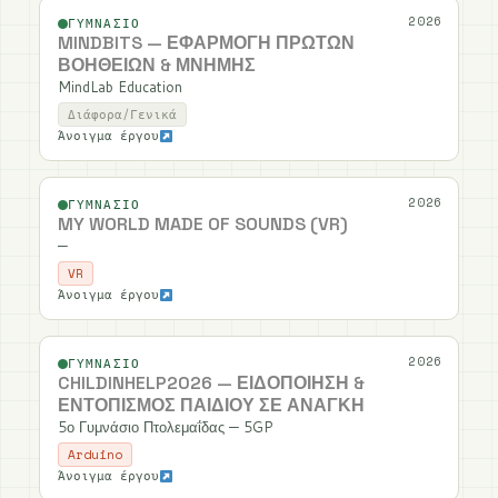
2026
ΓΥΜΝΆΣΙΟ
MINDBITS — ΕΦΑΡΜΟΓΉ ΠΡΏΤΩΝ
ΒΟΗΘΕΙΏΝ & ΜΝΉΜΗΣ
MindLab Education
Διάφορα/Γενικά
Άνοιγμα έργου
2026
ΓΥΜΝΆΣΙΟ
MY WORLD MADE OF SOUNDS (VR)
—
VR
Άνοιγμα έργου
2026
ΓΥΜΝΆΣΙΟ
CHILDINHELP2026 — ΕΙΔΟΠΟΊΗΣΗ &
ΕΝΤΟΠΙΣΜΌΣ ΠΑΙΔΙΟΎ ΣΕ ΑΝΆΓΚΗ
5ο Γυμνάσιο Πτολεμαΐδας — 5GP
Arduino
Άνοιγμα έργου