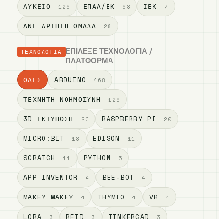
ΛΎΚΕΙΟ
ΕΠΑΛ/ΕΚ
ΙΕΚ
126
68
7
ΑΝΕΞΆΡΤΗΤΗ ΟΜΆΔΑ
28
ΕΠΊΛΕΞΕ ΤΕΧΝΟΛΟΓΊΑ /
ΤΕΧΝΟΛΟΓΊΑ
ΠΛΑΤΦΌΡΜΑ
ΌΛΕΣ
ARDUINO
468
ΤΕΧΝΗΤΉ ΝΟΗΜΟΣΎΝΗ
129
3D ΕΚΤΎΠΩΣΗ
RASPBERRY PI
20
20
MICRO:BIT
EDISON
18
11
SCRATCH
PYTHON
11
5
APP INVENTOR
BEE-BOT
4
4
MAKEY MAKEY
THYMIO
VR
4
4
4
LORA
RFID
TINKERCAD
3
3
3