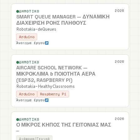
2026
ΔΗΜΟΤΙΚΌ
SMART QUEUE MANAGER — ΔΥΝΑΜΙΚΉ
ΔΙΑΧΕΊΡΙΣΗ ΡΟΉΣ ΠΛΉΘΟΥΣ
Robotakia-deQueues
Arduino
Άνοιγμα έργου
2026
ΔΗΜΟΤΙΚΌ
AIRCARE SCHOOL NETWORK —
ΜΙΚΡΟΚΛΊΜΑ & ΠΟΙΌΤΗΤΑ ΑΈΡΑ
(ESP32, RASPBERRY PI)
Robotakia-HealthyClassrooms
Arduino
Raspberry Pi
Άνοιγμα έργου
2026
ΔΗΜΟΤΙΚΌ
Ο ΜΙΚΡΌΣ ΚΉΠΟΣ ΤΗΣ ΓΕΙΤΟΝΙΆΣ ΜΑΣ
—
Διάφορα/Γενικά