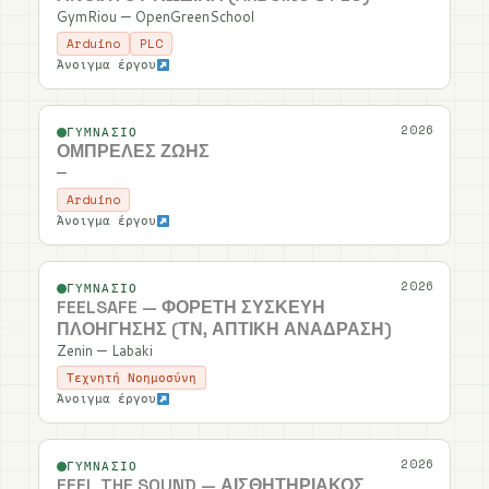
GymRiou — OpenGreenSchool
Arduino
PLC
Άνοιγμα έργου
2026
ΓΥΜΝΆΣΙΟ
ΟΜΠΡΈΛΕΣ ΖΩΉΣ
—
Arduino
Άνοιγμα έργου
2026
ΓΥΜΝΆΣΙΟ
FEELSAFE — ΦΟΡΕΤΉ ΣΥΣΚΕΥΉ
ΠΛΟΉΓΗΣΗΣ (ΤΝ, ΑΠΤΙΚΉ ΑΝΆΔΡΑΣΗ)
Zenin — Labaki
Τεχνητή Νοημοσύνη
Άνοιγμα έργου
2026
ΓΥΜΝΆΣΙΟ
FEEL THE SOUND — ΑΙΣΘΗΤΗΡΙΑΚΌΣ