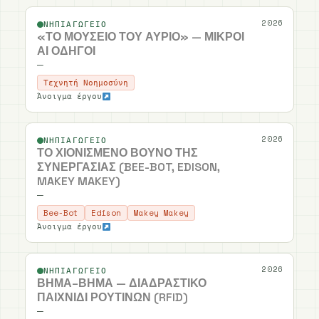
2026
ΝΗΠΙΑΓΩΓΕΊΟ
«ΤΟ ΜΟΥΣΕΊΟ ΤΟΥ ΑΎΡΙΟ» — ΜΙΚΡΟΊ
ΑΙ ΟΔΗΓΟΊ
—
Τεχνητή Νοημοσύνη
Άνοιγμα έργου
2026
ΝΗΠΙΑΓΩΓΕΊΟ
ΤΟ ΧΙΟΝΙΣΜΈΝΟ ΒΟΥΝΌ ΤΗΣ
ΣΥΝΕΡΓΑΣΊΑΣ (BEE-BOT, EDISON,
MAKEY MAKEY)
—
Bee-Bot
Edison
Makey Makey
Άνοιγμα έργου
2026
ΝΗΠΙΑΓΩΓΕΊΟ
ΒΉΜΑ–ΒΉΜΑ — ΔΙΑΔΡΑΣΤΙΚΌ
ΠΑΙΧΝΊΔΙ ΡΟΥΤΙΝΏΝ (RFID)
—