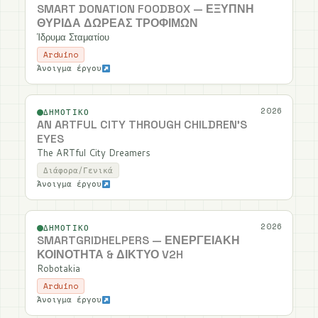
SMART DONATION FOODBOX — ΈΞΥΠΝΗ
ΘΥΡΊΔΑ ΔΩΡΕΆΣ ΤΡΟΦΊΜΩΝ
Ίδρυμα Σταματίου
Arduino
Άνοιγμα έργου
2026
ΔΗΜΟΤΙΚΌ
AN ARTFUL CITY THROUGH CHILDREN'S
EYES
The ARTful City Dreamers
Διάφορα/Γενικά
Άνοιγμα έργου
2026
ΔΗΜΟΤΙΚΌ
SMARTGRIDHELPERS — ΕΝΕΡΓΕΙΑΚΉ
ΚΟΙΝΌΤΗΤΑ & ΔΊΚΤΥΟ V2H
Robotakia
Arduino
Άνοιγμα έργου