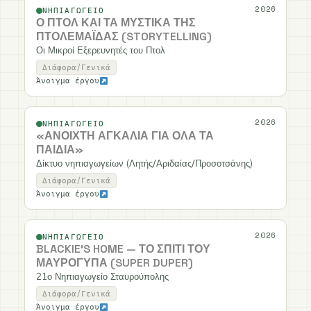
2026
ΝΗΠΙΑΓΩΓΕΊΟ
Ο ΠΤΟΛ ΚΑΙ ΤΑ ΜΥΣΤΙΚΆ ΤΗΣ
ΠΤΟΛΕΜΑΪ́ΔΑΣ (STORYTELLING)
Οι Μικροί Εξερευνητές του Πτολ
Διάφορα/Γενικά
Άνοιγμα έργου
2026
ΝΗΠΙΑΓΩΓΕΊΟ
«ΑΝΟΙΧΤΉ ΑΓΚΑΛΙΆ ΓΙΑ ΌΛΑ ΤΑ
ΠΑΙΔΙΆ»
Δίκτυο νηπιαγωγείων (Λητής/Αριδαίας/Προσοτσάνης)
Διάφορα/Γενικά
Άνοιγμα έργου
2026
ΝΗΠΙΑΓΩΓΕΊΟ
BLACKIE'S HOME — ΤΟ ΣΠΊΤΙ ΤΟΥ
ΜΑΥΡΌΓΥΠΑ (SUPER DUPER)
21ο Νηπιαγωγείο Σταυρούπολης
Διάφορα/Γενικά
Άνοιγμα έργου