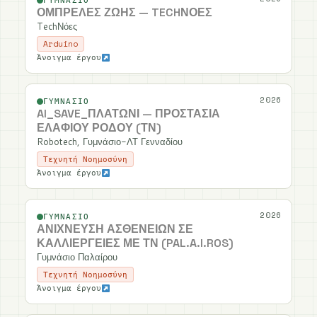
ΓΥΜΝΆΣΙΟ
ΟΜΠΡΈΛΕΣ ΖΩΉΣ — TECHΝΌΕΣ
TechΝόες
Arduino
Άνοιγμα έργου
2026
ΓΥΜΝΆΣΙΟ
AI_SAVE_ΠΛΑΤΏΝΙ — ΠΡΟΣΤΑΣΊΑ
ΕΛΑΦΙΟΎ ΡΌΔΟΥ (ΤΝ)
Robotech, Γυμνάσιο-ΛΤ Γενναδίου
Τεχνητή Νοημοσύνη
Άνοιγμα έργου
2026
ΓΥΜΝΆΣΙΟ
ΑΝΊΧΝΕΥΣΗ ΑΣΘΕΝΕΙΏΝ ΣΕ
ΚΑΛΛΙΈΡΓΕΙΕΣ ΜΕ ΤΝ (PAL.A.I.ROS)
Γυμνάσιο Παλαίρου
Τεχνητή Νοημοσύνη
Άνοιγμα έργου