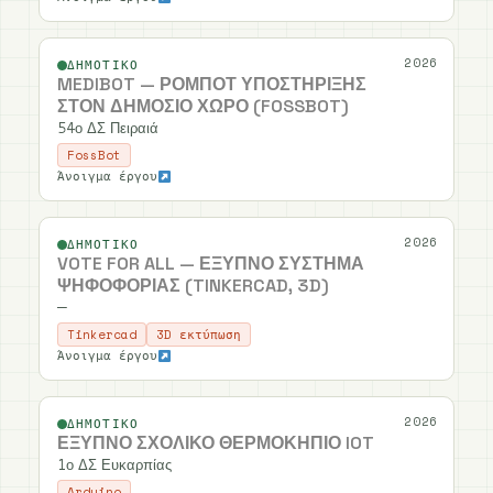
2026
ΔΗΜΟΤΙΚΌ
MEDIBOT — ΡΟΜΠΌΤ ΥΠΟΣΤΉΡΙΞΗΣ
ΣΤΟΝ ΔΗΜΌΣΙΟ ΧΏΡΟ (FOSSBOT)
54ο ΔΣ Πειραιά
FossBot
Άνοιγμα έργου
2026
ΔΗΜΟΤΙΚΌ
VOTE FOR ALL — ΈΞΥΠΝΟ ΣΎΣΤΗΜΑ
ΨΗΦΟΦΟΡΊΑΣ (TINKERCAD, 3D)
—
Tinkercad
3D εκτύπωση
Άνοιγμα έργου
2026
ΔΗΜΟΤΙΚΌ
ΈΞΥΠΝΟ ΣΧΟΛΙΚΌ ΘΕΡΜΟΚΉΠΙΟ IOT
1ο ΔΣ Ευκαρπίας
Arduino