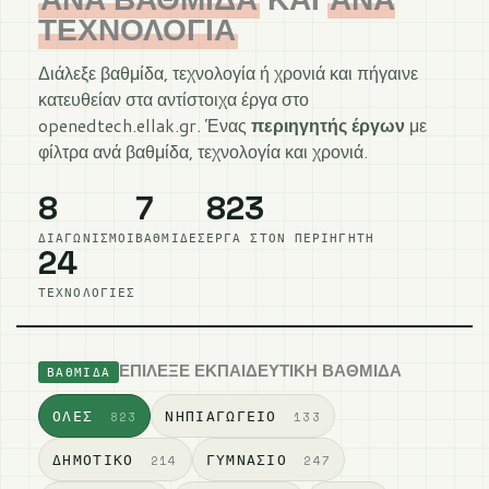
ΤΕΧΝΟΛΟΓΊΑ
Διάλεξε βαθμίδα, τεχνολογία ή χρονιά και πήγαινε
κατευθείαν στα αντίστοιχα έργα στο
openedtech.ellak.gr. Ένας
περιηγητής έργων
με
φίλτρα ανά βαθμίδα, τεχνολογία και χρονιά.
8
7
823
ΔΙΑΓΩΝΙΣΜΟΊ
ΒΑΘΜΊΔΕΣ
ΈΡΓΑ ΣΤΟΝ ΠΕΡΙΗΓΗΤΉ
24
ΤΕΧΝΟΛΟΓΊΕΣ
ΕΠΊΛΕΞΕ ΕΚΠΑΙΔΕΥΤΙΚΉ ΒΑΘΜΊΔΑ
ΒΑΘΜΊΔΑ
ΌΛΕΣ
ΝΗΠΙΑΓΩΓΕΊΟ
823
133
ΔΗΜΟΤΙΚΌ
ΓΥΜΝΆΣΙΟ
214
247