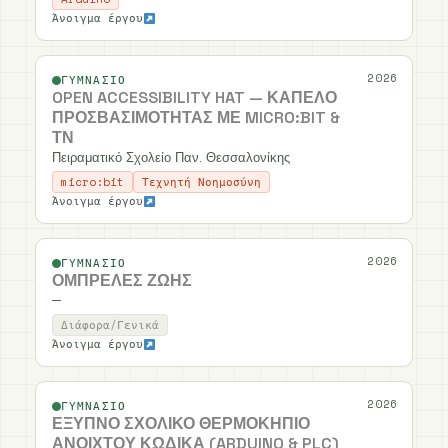
Άνοιγμα έργου
2026
ΓΥΜΝΆΣΙΟ
OPEN ACCESSIBILITY HAT — ΚΑΠΈΛΟ
ΠΡΟΣΒΑΣΙΜΌΤΗΤΑΣ ΜΕ MICRO:BIT &
ΤΝ
Πειραματικό Σχολείο Παν. Θεσσαλονίκης
micro:bit
Τεχνητή Νοημοσύνη
Άνοιγμα έργου
2026
ΓΥΜΝΆΣΙΟ
ΟΜΠΡΈΛΕΣ ΖΩΉΣ
—
Διάφορα/Γενικά
Άνοιγμα έργου
2026
ΓΥΜΝΆΣΙΟ
ΈΞΥΠΝΟ ΣΧΟΛΙΚΌ ΘΕΡΜΟΚΉΠΙΟ
ΑΝΟΙΧΤΟΎ ΚΏΔΙΚΑ (ARDUINO & PLC)