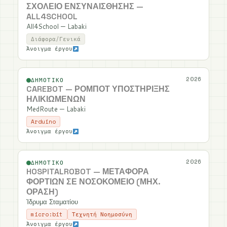
ΣΧΟΛΕΊΟ ΕΝΣΥΝΑΊΣΘΗΣΗΣ —
ALL4SCHOOL
All4School — Labaki
Διάφορα/Γενικά
Άνοιγμα έργου
2026
ΔΗΜΟΤΙΚΌ
CAREBOT — ΡΟΜΠΌΤ ΥΠΟΣΤΉΡΙΞΗΣ
ΗΛΙΚΙΩΜΈΝΩΝ
MedRoute — Labaki
Arduino
Άνοιγμα έργου
2026
ΔΗΜΟΤΙΚΌ
HOSPITALROBOT — ΜΕΤΑΦΟΡΆ
ΦΟΡΤΊΩΝ ΣΕ ΝΟΣΟΚΟΜΕΊΟ (ΜΗΧ.
ΌΡΑΣΗ)
Ίδρυμα Σταματίου
micro:bit
Τεχνητή Νοημοσύνη
Άνοιγμα έργου