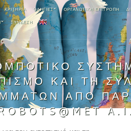
ΚΡΙΤΉΡΙΑ
ΟΔΗΓΊΕΣ
ΟΡΓΑΝΩΤΙΚΉ ΕΠΙΤΡΟΠΉ
Δ
EN
Ν
ΣΎΝΔΕΣΗ
ΟΜΠΟΤΙΚΌ ΣΎΣΤΗΜ
ΠΙΣΜΌ ΚΑΙ ΤΗ ΣΥ
ΜΜΆΤΩΝ ΑΠΌ ΠΑΡ
ROBOTS@MET A.I