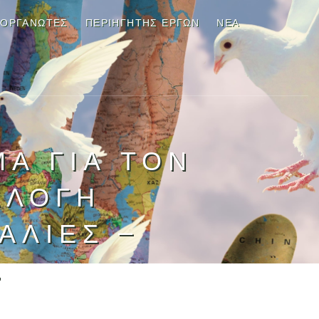
ΙΟΡΓΑΝΩΤΕΣ
ΠΕΡΙΗΓΗΤΉΣ ΈΡΓΩΝ
ΝΈΑ
Α ΓΙΑ ΤΟΝ
ΛΛΟΓΉ
ΑΛΊΕΣ –
.