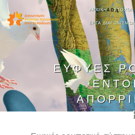
ΑΡΧΙΚΉ
ΣΤΌΧΟΙ
ΈΡΓΑ ΔΙΑΓΩΝΙΣΜΏ
ΕΥΦΥΈΣ Ρ
ΕΝΤΟ
ΑΠΟΡΡΙ