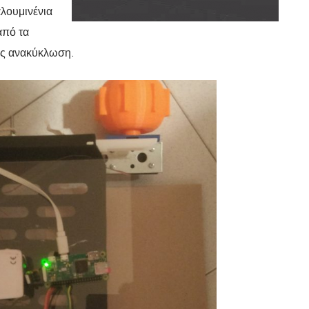
λουμινένια
από τα
ος ανακύκλωση.