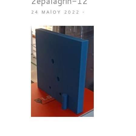
2epalagrin-12
24 ΜΑΪ́ΟΥ 2022
•