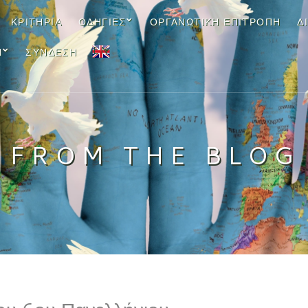
ΚΡΙΤΉΡΙΑ
ΟΔΗΓΊΕΣ
ΟΡΓΑΝΩΤΙΚΉ ΕΠΙΤΡΟΠΉ
Δ
EN
Ν
ΣΎΝΔΕΣΗ
FROM THE BLOG