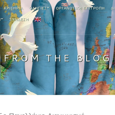
ΚΡΙΤΉΡΙΑ
ΟΔΗΓΊΕΣ
ΟΡΓΑΝΩΤΙΚΉ ΕΠΙΤΡΟΠΉ
Δ
EN
Ν
ΣΎΝΔΕΣΗ
FROM THE BLOG