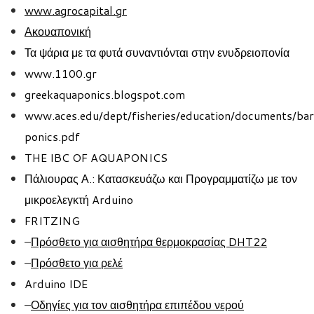
www.agrocapital.gr
Ακουαπονική
Τα ψάρια με τα φυτά συναντιόνται στην ενυδρειοπονία
www.1100.gr
greekaquaponics.blogspot.com
www
.
aces
.
edu
/
dept
/
fisheries
/
education
/
documents
/
bar
ponics
.
pdf
THE IBC OF AQUAPONICS
Πάλιουρας
Α.: Κατασκευάζω και Προγραμματίζω με τον
μικροελεγκτή
Arduino
FRITZING
–
Πρόσθετο για αισθητήρα θερμοκρασίας
DHT22
–
Πρόσθετο για
ρελέ
Arduino IDE
–
Οδηγίες για τον αισθητήρα επιπέδου νερού