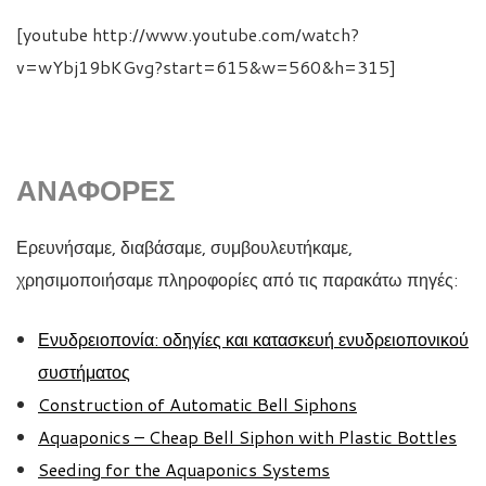
[youtube http://www.youtube.com/watch?
v=wYbj19bKGvg?start=615&w=560&h=315]
ΑΝΑΦΟΡΈΣ
Ερευνήσαμε, διαβάσαμε, συμβουλευτήκαμε,
χρησιμοποιήσαμε πληροφορίες από τις παρακάτω πηγές:
Ενυδρειοπονία: οδηγίες και κατασκευή
ενυδρειοπονικού
συστήματος
Construction of Automatic Bell Siphons
Aquaponics – Cheap Bell Siphon with Plastic Bottles
Seeding for the Aquaponics Systems