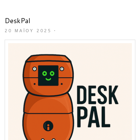
DeskPal
20 ΜΑΪ́ΟΥ 2025
•