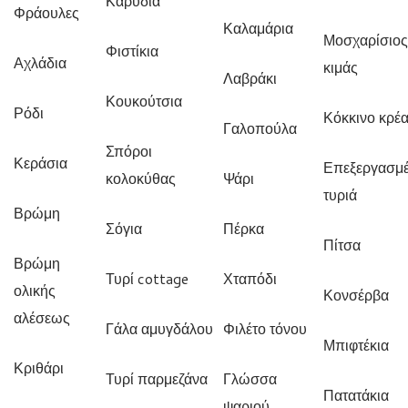
Καρύδια
Φράουλες
Καλαμάρια
Μοσχαρίσιος
Φιστίκια
Αχλάδια
κιμάς
Λαβράκι
Κουκούτσια
Ρόδι
Κόκκινο κρέ
Γαλοπούλα
Σπόροι
Κεράσια
Επεξεργασμ
κολοκύθας
Ψάρι
τυριά
Βρώμη
Σόγια
Πέρκα
Πίτσα
Βρώμη
Τυρί cottage
Χταπόδι
ολικής
Κονσέρβα
αλέσεως
Γάλα αμυγδάλου
Φιλέτο τόνου
Μπιφτέκια
Κριθάρι
Τυρί παρμεζάνα
Γλώσσα
Πατατάκια
ψαριού