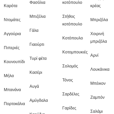
Φασόλια
κοτόπουλο
Καρότα
κρέας
Μπιζέλια
Στήθος
Ντομάτες
Μπριζόλα
κοτόπουλο
Γάλα
Αγγούρια
Χοιρινή
Κοτόπουλο
μπριζόλα
Γιαούρτι
Πιπεριές
Κοτομπουκιές
Αρνί
Τυρί φέτα
Κουνουπίδι
Σολομός
Λουκάνικα
Κασέρι
Μήλα
Τόνος
Μπέικον
Αυγά
Μπανάνα
Σαρδέλες
Ζαμπόν
Αμύγδαλα
Πορτοκάλια
Γαρίδες
Σαλάμι