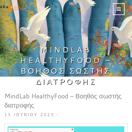
MINDLAB
HEALTHYFOOD –
ΒΟΗΘΌΣ ΣΩΣΤΉΣ
ΔΙΑΤΡΟΦΉΣ
MindLab HealthyFood – Βοηθός σωστής
διατροφής
15 ΙΟΥΝΊΟΥ 2025
•