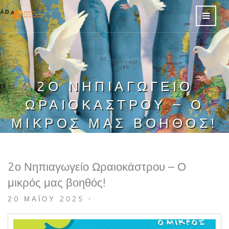
2Ο ΝΗΠΙΑΓΩΓΕΊΟ
ΩΡΑΙΟΚΆΣΤΡΟΥ – Ο
ΜΙΚΡΌΣ ΜΑΣ ΒΟΗΘΌΣ!
2ο Νηπιαγωγείο Ωραιοκάστρου – Ο
μικρός μας βοηθός!
20 ΜΑΪ́ΟΥ 2025
•