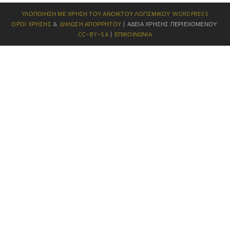
ΥΛΟΠΟΊΗΣΗ ΜΕ ΧΡΉΣΗ ΤΟΥ ΑΝΟΙΚΤΟΎ ΛΟΓΙΣΜΙΚΟΎ
WORDPRESS
ΌΡΟΙ ΧΡΉΣΗΣ
&
ΔΉΛΩΣΗ ΑΠΟΡΡΉΤΟΥ
| ΆΔΕΙΑ ΧΡΉΣΗΣ ΠΕΡΙΕΧΟΜΈΝΟΥ:
CC-BY-SA
|
ΕΠΙΚΟΙΝΩΝΊΑ