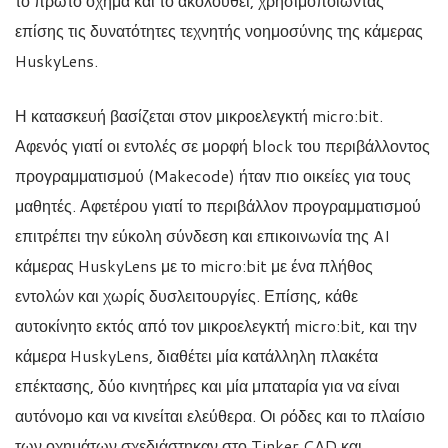
το πρώτο όχημα και το ακολουθεί, χρησιμοποιώντας
επίσης τις δυνατότητες τεχνητής νοημοσύνης της κάμερας
HuskyLens.
Η κατασκευή βασίζεται στον μικροελεγκτή micro:bit.
Αφενός γιατί οι εντολές σε μορφή block του περιβάλλοντος
προγραμματισμού (Makecode) ήταν πιο οικείες για τους
μαθητές. Αφετέρου γιατί το περιβάλλον προγραμματισμού
επιτρέπει την εύκολη σύνδεση και επικοινωνία της AI
κάμερας HuskyLens με το micro:bit με ένα πλήθος
εντολών και χωρίς δυσλειτουργίες. Επίσης, κάθε
αυτοκίνητο εκτός από τον μικροελεγκτή micro:bit, και την
κάμερα HuskyLens, διαθέτει μία κατάλληλη πλακέτα
επέκτασης, δύο κινητήρες και μία μπαταρία για να είναι
αυτόνομο και να κινείται ελεύθερα. Οι ρόδες και το πλαίσιο
των οχημάτων σχεδιάστηκαν στο Tinker CAD και