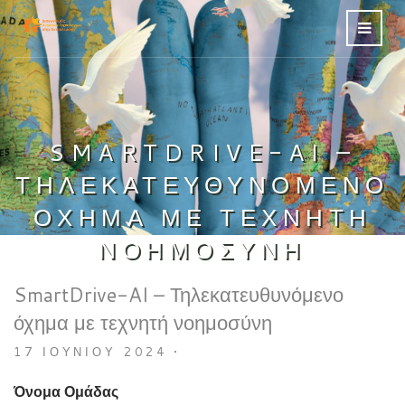
SMARTDRIVE-AI –
ΤΗΛΕΚΑΤΕΥΘΥΝΌΜΕΝΟ
ΌΧΗΜΑ ΜΕ ΤΕΧΝΗΤΉ
ΝΟΗΜΟΣΎΝΗ
SmartDrive-AI – Τηλεκατευθυνόμενο
όχημα με τεχνητή νοημοσύνη
17 ΙΟΥΝΊΟΥ 2024
•
Όνομα Ομάδας