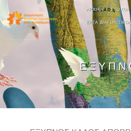
ΑΡΧΙΚΉ
ΣΤΌΧΟΙ
ΈΡΓΑ ΔΙΑΓΩΝΙΣΜΏ
ΕΞΥΠΝ