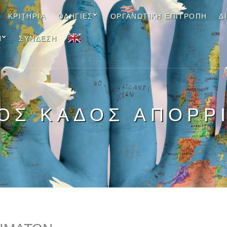
ΚΡΙΤΉΡΙΑ
ΟΔΗΓΊΕΣ
ΟΡΓΑΝΩΤΙΚΉ ΕΠΙΤΡΟΠΉ
Δ
EN
Ν
ΣΎΝΔΕΣΗ
ΟΣ ΚΑΔΟΣ ΑΠΟΡΡ