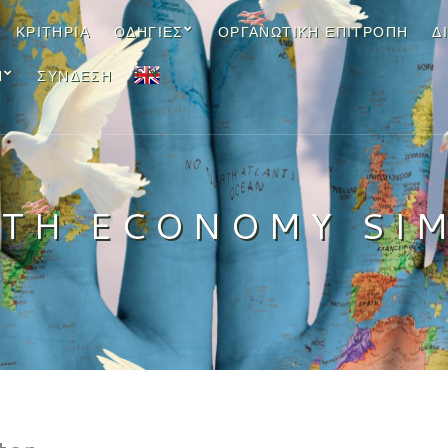
ΚΡΙΤΉΡΙΑ
ΟΔΗΓΊΕΣ
ΟΡΓΑΝΩΤΙΚΉ ΕΠΙΤΡΟΠΉ
Δ
EN
Ν
ΣΎΝΔΕΣΗ
ITH ECONOMY SI