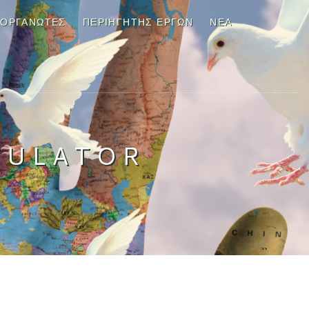
ΙΟΡΓΑΝΩΤΕΣ
ΠΕΡΙΗΓΗΤΉΣ ΈΡΓΩΝ
ΝΈΑ
MULATOR