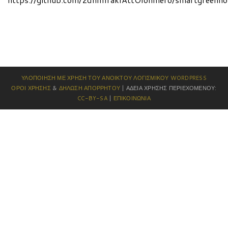
ΥΛΟΠΟΊΗΣΗ ΜΕ ΧΡΉΣΗ ΤΟΥ ΑΝΟΙΚΤΟΎ ΛΟΓΙΣΜΙΚΟΎ
WORDPRESS
ΌΡΟΙ ΧΡΉΣΗΣ
&
ΔΉΛΩΣΗ ΑΠΟΡΡΉΤΟΥ
| ΆΔΕΙΑ ΧΡΉΣΗΣ ΠΕΡΙΕΧΟΜΈΝΟΥ:
CC-BY-SA
|
ΕΠΙΚΟΙΝΩΝΊΑ