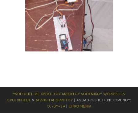
ΥΛΟΠΟΊΗΣΗ ΜΕ ΧΡΉΣΗ ΤΟΥ ΑΝΟΙΚΤΟΎ ΛΟΓΙΣΜΙΚΟΎ
WORDPRESS
ΌΡΟΙ ΧΡΉΣΗΣ
&
ΔΉΛΩΣΗ ΑΠΟΡΡΉΤΟΥ
| ΆΔΕΙΑ ΧΡΉΣΗΣ ΠΕΡΙΕΧΟΜΈΝΟΥ:
CC-BY-SA
|
ΕΠΙΚΟΙΝΩΝΊΑ