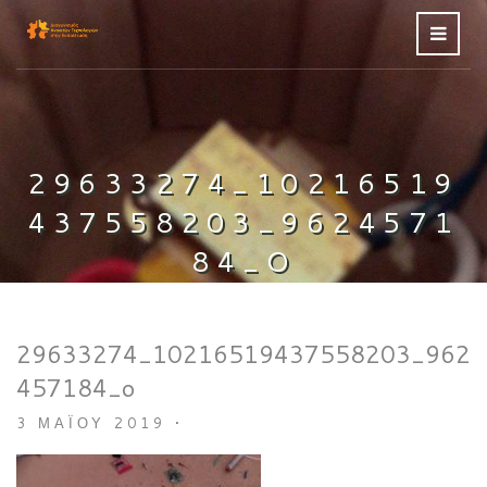
29633274_10216519
437558203_9624571
84_O
29633274_10216519437558203_962
457184_o
3 ΜΑΪ́ΟΥ 2019
•