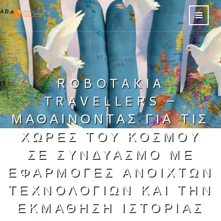
ROBOTAKIA
TRAVELLERS –
ΜΑΘΑΊΝΟΝΤΑΣ ΓΙΑ ΤΙΣ
ΧΏΡΕΣ ΤΟΥ ΚΌΣΜΟΥ
ΣΕ ΣΥΝΔΥΑΣΜΌ ΜΕ
ΕΦΑΡΜΟΓΈΣ ΑΝΟΙΧΤΏΝ
ΤΕΧΝΟΛΟΓΙΏΝ ΚΑΙ ΤΗΝ
ΕΚΜΆΘΗΣΗ ΙΣΤΟΡΊΑΣ