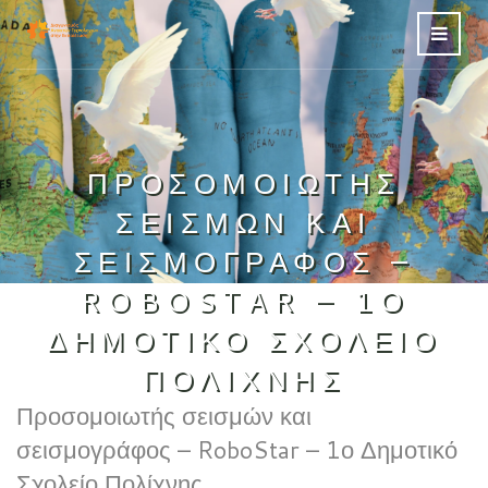
ΠΡΟΣΟΜΟΙΩΤΉΣ
ΣΕΙΣΜΏΝ ΚΑΙ
ΣΕΙΣΜΟΓΡΆΦΟΣ –
ROBOSTAR – 1Ο
ΔΗΜΟΤΙΚΌ ΣΧΟΛΕΊΟ
ΠΟΛΊΧΝΗΣ
Προσομοιωτής σεισμών και
σεισμογράφος – RoboStar – 1ο Δημοτικό
Σχολείο Πολίχνης