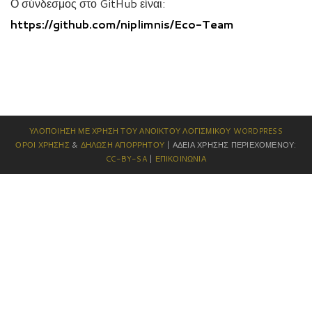
Ο σύνδεσμος στο GitHub είναι:
https://github.com/niplimnis/Eco-Team
ΥΛΟΠΟΊΗΣΗ ΜΕ ΧΡΉΣΗ ΤΟΥ ΑΝΟΙΚΤΟΎ ΛΟΓΙΣΜΙΚΟΎ
WORDPRESS
ΌΡΟΙ ΧΡΉΣΗΣ
&
ΔΉΛΩΣΗ ΑΠΟΡΡΉΤΟΥ
| ΆΔΕΙΑ ΧΡΉΣΗΣ ΠΕΡΙΕΧΟΜΈΝΟΥ:
CC-BY-SA
|
ΕΠΙΚΟΙΝΩΝΊΑ