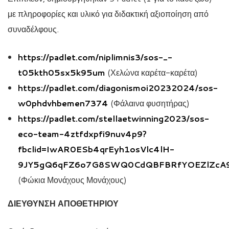
με πληροφορίες και υλικό για διδακτική αξιοποίηση από
συναδέλφους.
https://padlet.com/niplimnis3/sos-_-
t05kth05sx5k95um
(Χελώνα καρέτα-καρέτα)
https://padlet.com/diagonismoi20232024/sos-
w0phdvhbemen7374
(Φάλαινα φυσητήρας)
https://padlet.com/stellaetwinning2023/sos-
eco-team-4ztfdxpfi9nuv4p9?
fbclid=IwAR0ESb4qrEyh1osVlc4lH-
9JY5gQ6qFZ6o7G8SWQ0CdQBFBRfYOEZlZcA
(Φώκια Μονάχους Μονάχους)
ΔΙΕΥΘΥΝΣΗ ΑΠΟΘΕΤΗΡΙΟΥ