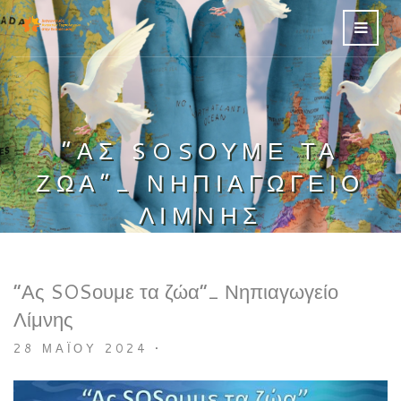
“ΑΣ SOSΟΥΜΕ ΤΑ
ΖΏΑ”_ ΝΗΠΙΑΓΩΓΕΊΟ
ΛΊΜΝΗΣ
“Ας SOSουμε τα ζώα”_ Νηπιαγωγείο
Λίμνης
28 ΜΑΪ́ΟΥ 2024
•