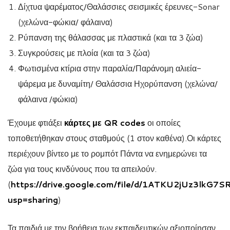
Δίχτυα ψαρέματος/Θαλάσσιες σεισμικές έρευνες-Sonar
(χελώνα-φώκια/ φάλαινα)
Ρύπανση της θάλασσας με πλαστικά (και τα 3 ζώα)
Συγκρούσεις με πλοία (και τα 3 ζώα)
Φωτισμένα κτίρια στην παραλία/Παράνομη αλιεία-
ψάρεμα με δυναμίτη/ Θαλάσσια Ηχορύπανση (χελώνα/
φάλαινα /φώκια)
Έχουμε φτιάξει
κάρτες με QR codes
οι οποίες
τοποθετήθηκαν στους σταθμούς (1 στον καθένα).Οι κάρτες
περιέχουν βίντεο με το ρομπότ Πάντα να ενημερώνει τα
ζώα για τους κινδύνους που τα απειλούν.
(
https://drive.google.com/file/d/1ATKU2jUz3lk
usp=sharing
)
Τα παιδιά με την βοήθεια των εκπαιδευτικών αξιοποίησαν