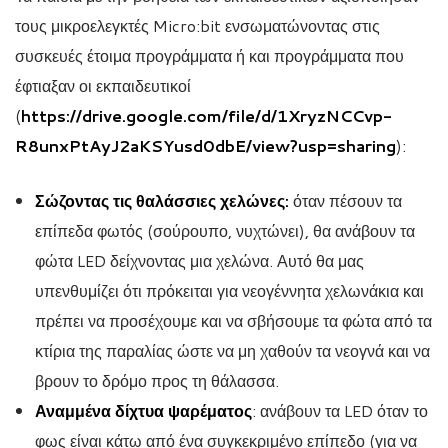
τους μικροελεγκτές Micro:bit ενσωματώνοντας στις
συσκευές έτοιμα προγράμματα ή και προγράμματα που
έφτιαξαν οι εκπαιδευτικοί
(
https://drive.google.com/file/d/1XryzNCCvp-
R8unxPtAyJ2aKSYusd0dbE/view?usp=sharing
):
Σώζοντας τις θαλάσσιες χελώνες:
όταν πέσουν τα
επίπεδα φωτός (σούρουπο, νυχτώνει), θα ανάβουν τα
φώτα LED δείχνοντας μια χελώνα. Αυτό θα μας
υπενθυμίζει ότι πρόκειται για νεογέννητα χελωνάκια και
πρέπει να προσέχουμε και να σβήσουμε τα φώτα από τα
κτίρια της παραλίας ώστε να μη χαθούν τα νεογνά και να
βρουν το δρόμο προς τη θάλασσα.
Αναμμένα δίχτυα ψαρέματος
: ανάβουν τα LED όταν το
φως είναι κάτω από ένα συγκεκριμένο επίπεδο (για να