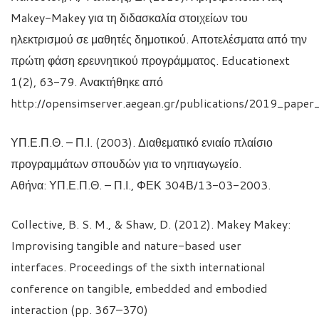
Makey-Makey για τη διδασκαλία στοιχείων του
ηλεκτρισμού σε μαθητές δημοτικού. Αποτελέσματα από την
πρώτη φάση ερευνητικού προγράμματος. Educationext
1(2), 63-79. Ανακτήθηκε από
http://opensimserver.aegean.gr/publications/2019_pape
ΥΠ.Ε.Π.Θ. – Π.Ι. (2003). Διαθεματικό ενιαίο πλαίσιο
προγραμμάτων σπουδών για το νηπιαγωγείο.
Αθήνα: ΥΠ.Ε.Π.Θ. – Π.Ι., ΦΕΚ 304Β/13-03-2003.
Collective, B. S. M., & Shaw, D. (2012). Makey Makey:
Improvising tangible and nature-based user
interfaces. Proceedings of the sixth international
conference on tangible, embedded and embodied
interaction (pp. 367–370)