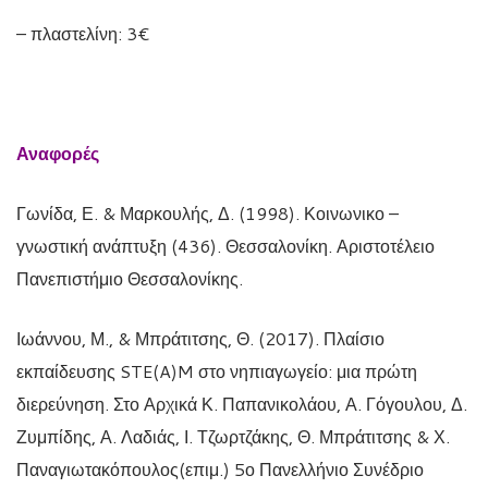
– πλαστελίνη: 3€
Αναφορές
Γωνίδα, Ε. & Μαρκουλής, Δ. (1998). Κοινωνικο –
γνωστική ανάπτυξη (436). Θεσσαλονίκη. Αριστοτέλειο
Πανεπιστήμιο Θεσσαλονίκης.
Ιωάννου, Μ., & Μπράτιτσης, Θ. (2017). Πλαίσιο
εκπαίδευσης STE(A)M στο νηπιαγωγείο: μια πρώτη
διερεύνηση. Στο Αρχικά Κ. Παπανικολάου, Α. Γόγουλου, Δ.
Ζυμπίδης, Α. Λαδιάς, Ι. Τζωρτζάκης, Θ. Μπράτιτσης & Χ.
Παναγιωτακόπουλος(επιμ.) 5ο Πανελλήνιο Συνέδριο