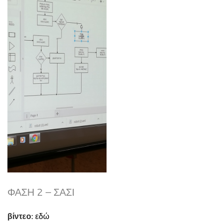
ΦΆΣΗ 2 – ΣΑΣΊ
βίντεο:
εδώ