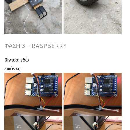
ΦΆΣΗ 3 – RASPBERRY
βίντεο:
εδώ
εικόνες: