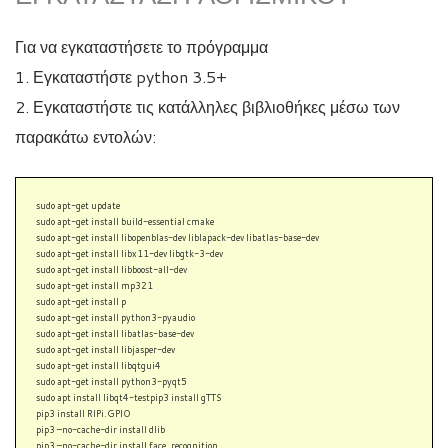
Για να εγκαταστήσετε το πρόγραμμα
1. Εγκαταστήστε python 3.5+
2. Εγκαταστήστε τις κατάλληλες βιβλιοθήκες μέσω των
παρακάτω εντολών:
sudo apt-get update
sudo apt-get install build-essential cmake
sudo apt-get install libopenblas-dev liblapack-dev libatlas-base-dev
sudo apt-get install libx11-dev libgtk-3-dev
sudo apt-get install libboost-all-dev
sudo apt-get install mp321
sudo apt-get install p
sudo apt-get install python3-pyaudio
sudo apt-get install libatlas-base-dev
sudo apt-get install libjasper-dev
sudo apt-get install libqtgui4
sudo apt-get install python3-pyqt5
sudo apt install libqt4-testpip3 install gTTS
pip3 install RIPi.GPIO
pip3 –no-cache-dir install dlib
pip3 –no-cache-dir install face_recognition