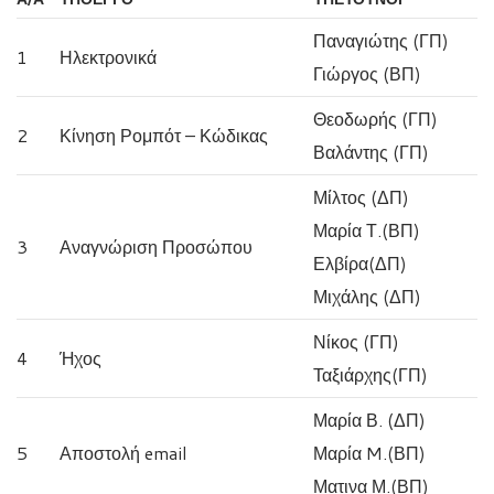
Παναγιώτης (ΓΠ)
1
Ηλεκτρονικά
Γιώργος (ΒΠ)
Θεοδωρής (ΓΠ)
2
Κίνηση Ρομπότ – Κώδικας
Βαλάντης (ΓΠ)
Μίλτος (ΔΠ)
Μαρία Τ.(ΒΠ)
3
Αναγνώριση Προσώπου
Ελβίρα(ΔΠ)
Μιχάλης (ΔΠ)
Νίκος (ΓΠ)
4
Ήχος
Ταξιάρχης(ΓΠ)
Μαρία Β. (ΔΠ)
5
Αποστολή email
Μαρία M.(ΒΠ)
Ματινα Μ.(ΒΠ)