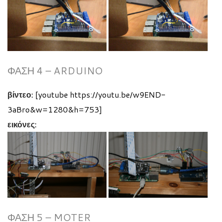
ΦΆΣΗ 4 – ARDUINO
βίντεο:
[youtube https://youtu.be/w9END-
3aBro&w=1280&h=753]
εικόνες:
ΦΆΣΗ 5 – MOTER