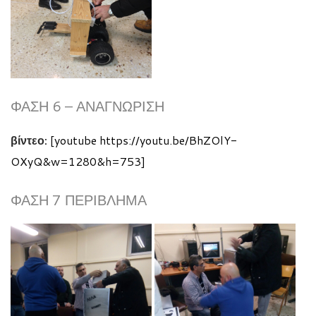
ΦΆΣΗ 6 – ΑΝΑΓΝΏΡΙΣΗ
βίντεο:
[youtube https://youtu.be/BhZOlY-
OXyQ&w=1280&h=753]
ΦΆΣΗ 7 ΠΕΡΊΒΛΗΜΑ