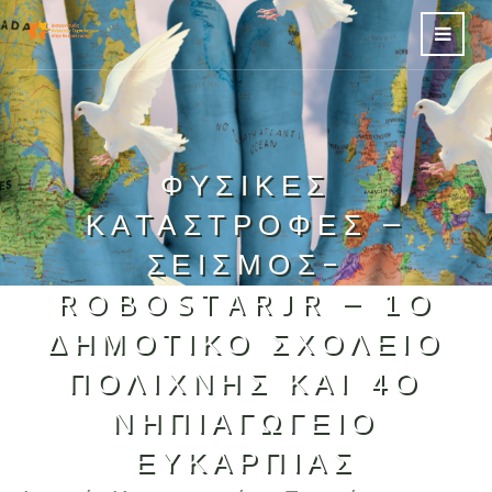
ΦΥΣΙΚΈΣ
ΚΑΤΑΣΤΡΟΦΈΣ –
ΣΕΙΣΜΌΣ-
ROBOSTARJR – 1Ο
ΔΗΜΟΤΙΚΌ ΣΧΟΛΕΊΟ
ΠΟΛΊΧΝΗΣ ΚΑΙ 4Ο
ΝΗΠΙΑΓΩΓΕΊΟ
ΕΥΚΑΡΠΊΑΣ